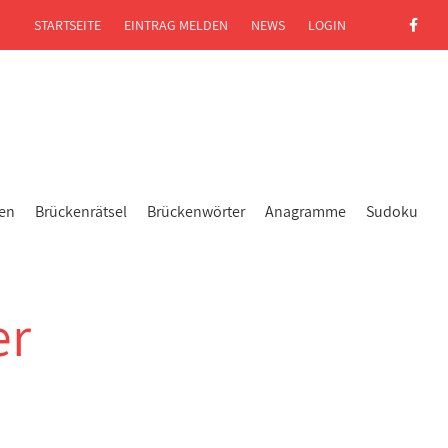
STARTSEITE
EINTRAG MELDEN
NEWS
LOGIN
gen
Brückenrätsel
Brückenwörter
Anagramme
Sudoku
er