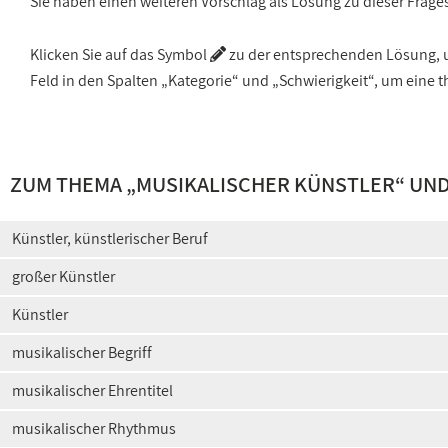
Sie haben einen weiteren Vorschlag als Lösung zu dieser Frage
Klicken Sie auf das Symbol
zu der entsprechenden Lösung, um
Feld in den Spalten „Kategorie“ und „Schwierigkeit“, um ein
ZUM THEMA „
MUSIKALISCHER KÜNSTLER
“ UND
Künstler, künstlerischer Beruf
großer Künstler
Künstler
musikalischer Begriff
musikalischer Ehrentitel
musikalischer Rhythmus