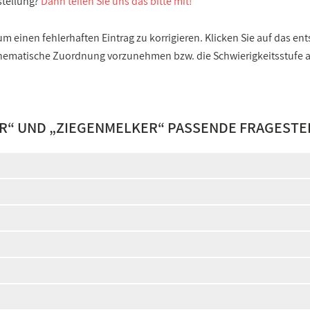
stellung?
Dann teilen Sie uns das bitte mit!
 einen fehlerhaften Eintrag zu korrigieren. Klicken Sie auf das e
e thematische Zuordnung vorzunehmen bzw. die Schwierigkeitsstufe
R
“ UND „
ZIEGENMELKER
“ PASSENDE FRAGESTE