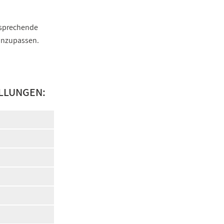
ntsprechende
 anzupassen.
LLUNGEN: