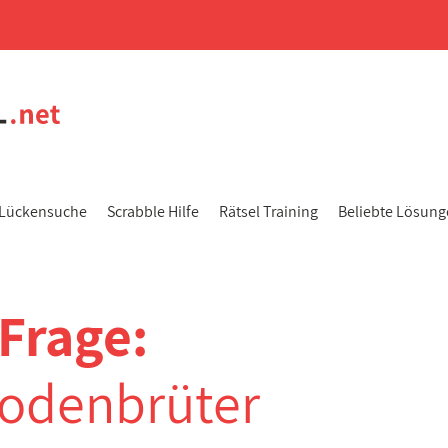
Lückensuche
Scrabble Hilfe
Rätsel Training
Beliebte Lösun
Frage:
odenbrüter