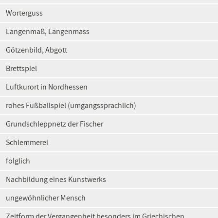
Worterguss
Längenmaß, Längenmass
Götzenbild, Abgott
Brettspiel
Luftkurort in Nordhessen
rohes Fußballspiel (umgangssprachlich)
Grundschleppnetz der Fischer
Schlemmerei
folglich
Nachbildung eines Kunstwerks
ungewöhnlicher Mensch
Zeitform der Vergangenheit besonders im Griechischen