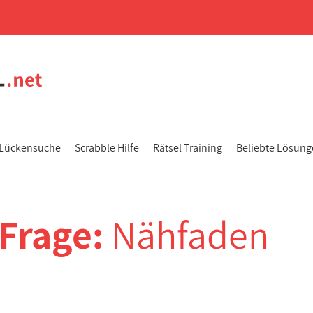
Lückensuche
Scrabble Hilfe
Rätsel Training
Beliebte Lösun
-Frage:
Nähfaden