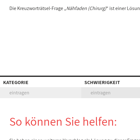
Die Kreuzworträtsel-Frage „
Nähfaden (Chirurg)
“ ist einer Lös
KATEGORIE
SCHWIERIGKEIT
eintragen
eintragen
So können Sie helfen: