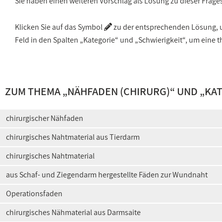
Sie haben einen weiteren Vorschlag als Lösung zu dieser Frage
Klicken Sie auf das Symbol
zu der entsprechenden Lösung, um
Feld in den Spalten „Kategorie“ und „Schwierigkeit“, um ein
ZUM THEMA „
NÄHFADEN (CHIRURG)
“ UND „
KA
chirurgischer Nähfaden
chirurgisches Nahtmaterial aus Tierdarm
chirurgisches Nahtmaterial
aus Schaf- und Ziegendarm hergestellte Fäden zur Wundnaht
Operationsfaden
chirurgisches Nähmaterial aus Darmsaite