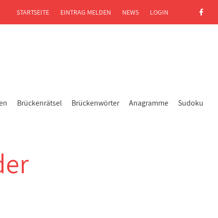
STARTSEITE
EINTRAG MELDEN
NEWS
LOGIN
gen
Brückenrätsel
Brückenwörter
Anagramme
Sudoku
der