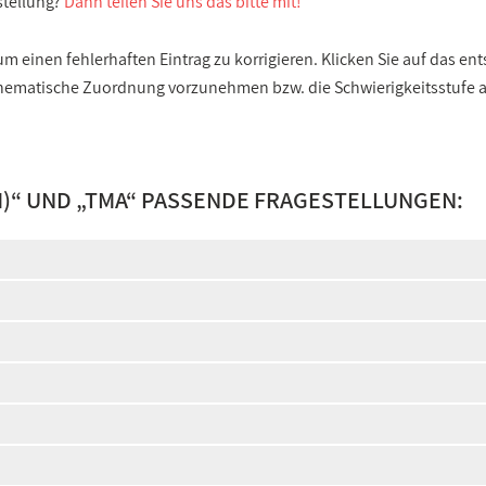
stellung?
Dann teilen Sie uns das bitte mit!
 einen fehlerhaften Eintrag zu korrigieren. Klicken Sie auf das e
e thematische Zuordnung vorzunehmen bzw. die Schwierigkeitsstufe
)
“ UND „
TMA
“ PASSENDE FRAGESTELLUNGEN: