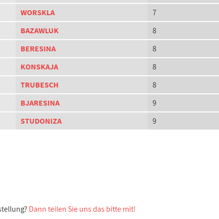
WORSKLA
7
BAZAWLUK
8
BERESINA
8
KONSKAJA
8
TRUBESCH
8
BJARESINA
9
STUDONIZA
9
stellung?
Dann teilen Sie uns das bitte mit!