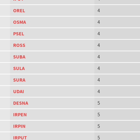
OREL
4
OSMA
4
PSEL
4
ROSS
4
SUBA
4
SULA
4
SURA
4
UDAI
4
DESNA
5
IRPEN
5
IRPIN
5
IRPUT
5