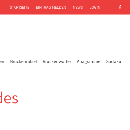
STARTSEITE
EINTRAG MELDEN
NEWS
LOGIN
gen
Brückenrätsel
Brückenwörter
Anagramme
Sudoku
des