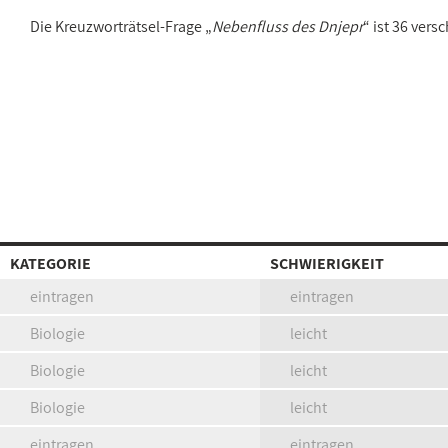
Die Kreuzworträtsel-Frage „
Nebenfluss des Dnjepr
“ ist 36 ver
KATEGORIE
SCHWIERIGKEIT
eintragen
eintragen
Biologie
leicht
Biologie
leicht
Biologie
leicht
eintragen
eintragen