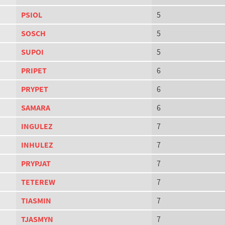
PSIOL
5
SOSCH
5
SUPOI
5
PRIPET
6
PRYPET
6
SAMARA
6
INGULEZ
7
INHULEZ
7
PRYPJAT
7
TETEREW
7
TIASMIN
7
TJASMYN
7