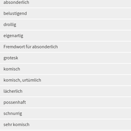
absonderlich
belustigend
drollig
eigenartig
Fremdwort für absonderlich
grotesk
komisch
komisch, urtümlich
lächerlich
possenhaft
schnurrig
sehr komisch