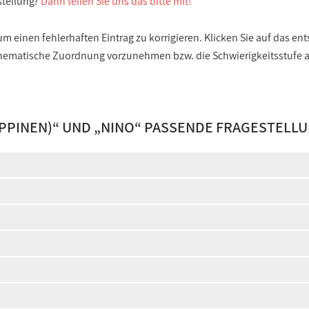
stellung?
Dann teilen Sie uns das bitte mit!
 einen fehlerhaften Eintrag zu korrigieren. Klicken Sie auf das e
e thematische Zuordnung vorzunehmen bzw. die Schwierigkeitsstufe
IPPINEN)
“ UND „
NINO
“ PASSENDE FRAGESTELL