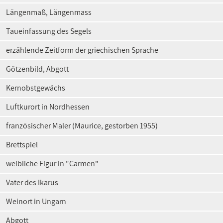
Längenmaß, Längenmass
Taueinfassung des Segels
erzählende Zeitform der griechischen Sprache
Götzenbild, Abgott
Kernobstgewächs
Luftkurort in Nordhessen
französischer Maler (Maurice, gestorben 1955)
Brettspiel
weibliche Figur in "Carmen"
Vater des Ikarus
Weinort in Ungarn
Abgott