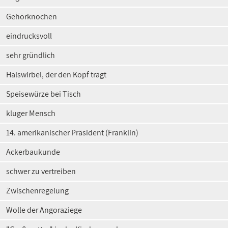
Gehörknochen
eindrucksvoll
sehr gründlich
Halswirbel, der den Kopf trägt
Speisewürze bei Tisch
kluger Mensch
14. amerikanischer Präsident (Franklin)
Ackerbaukunde
schwer zu vertreiben
Zwischenregelung
Wolle der Angoraziege