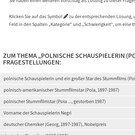
Sie haben einen weiteren Vorschlag als Lösung zu dieser Frage
Klicken Sie auf das Symbol
zu der entsprechenden Lösung, um
Feld in den Spalten „Kategorie“ und „Schwierigkeit“, um ein
ZUM THEMA „
POLNISCHE SCHAUSPIELERIN (POL
FRAGESTELLUNGEN:
polnische Schauspielerin und ein großer Star des Stummfilms (Po
polnisch-amerikanischer Stummfilmstar (Pola, 1897-1987)
polnischer Stummfilmstar (Pola ..., gestorben 1987)
Vorname der Schauspielerin Negri
deutscher Chemiker (Georg, 1897-1987), Nobelpreis