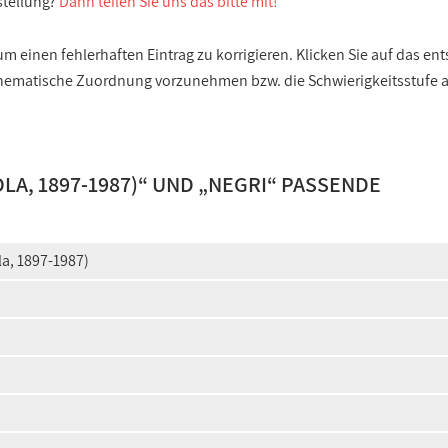
stellung?
Dann teilen Sie uns das bitte mit!
 einen fehlerhaften Eintrag zu korrigieren. Klicken Sie auf das e
e thematische Zuordnung vorzunehmen bzw. die Schwierigkeitsstufe
A, 1897-1987)
“ UND „
NEGRI
“ PASSENDE
la, 1897-1987)