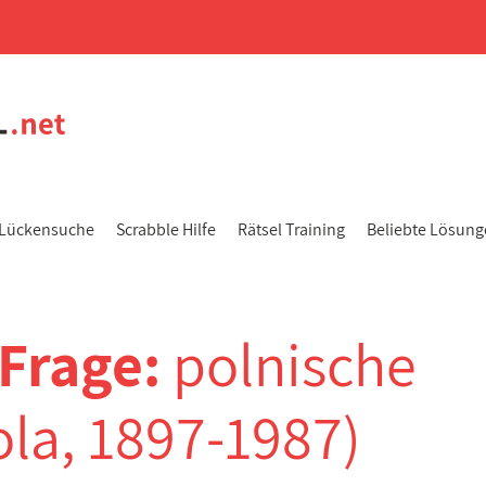
Lückensuche
Scrabble Hilfe
Rätsel Training
Beliebte Lösun
-Frage:
polnische
ola, 1897-1987)