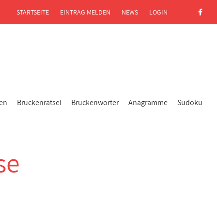
STARTSEITE
EINTRAG MELDEN
NEWS
LOGIN
gen
Brückenrätsel
Brückenwörter
Anagramme
Sudoku
se