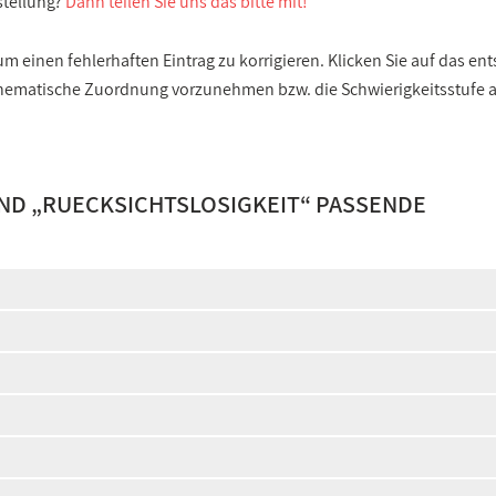
stellung?
Dann teilen Sie uns das bitte mit!
 einen fehlerhaften Eintrag zu korrigieren. Klicken Sie auf das e
e thematische Zuordnung vorzunehmen bzw. die Schwierigkeitsstufe
ND „
RUECKSICHTSLOSIGKEIT
“ PASSENDE