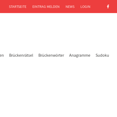
STARTSEITE
EINTRAG MELDEN
NEWS
LOGIN
gen
Brückenrätsel
Brückenwörter
Anagramme
Sudoku