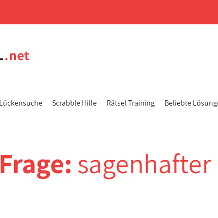
Lückensuche
Scrabble Hilfe
Rätsel Training
Beliebte Lösun
-Frage:
sagenhafter