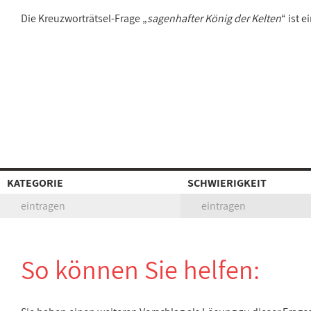
Die Kreuzworträtsel-Frage „
sagenhafter König der Kelten
“ ist 
KATEGORIE
SCHWIERIGKEIT
eintragen
eintragen
So können Sie helfen: