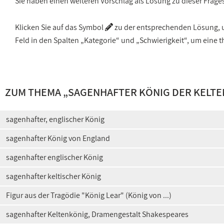
Sie haben einen weiteren Vorschlag als Lösung zu dieser Frage
Klicken Sie auf das Symbol
zu der entsprechenden Lösung, um
Feld in den Spalten „Kategorie“ und „Schwierigkeit“, um ein
ZUM THEMA „
SAGENHAFTER KÖNIG DER KELTE
sagenhafter, englischer König
sagenhafter König von England
sagenhafter englischer König
sagenhafter keltischer König
Figur aus der Tragödie "König Lear" (König von ...)
sagenhafter Keltenkönig, Dramengestalt Shakespeares