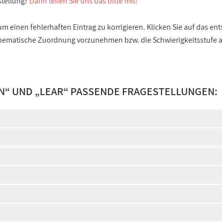
stellung?
Dann teilen Sie uns das bitte mit!
 einen fehlerhaften Eintrag zu korrigieren. Klicken Sie auf das e
e thematische Zuordnung vorzunehmen bzw. die Schwierigkeitsstufe
N
“ UND „
LEAR
“ PASSENDE FRAGESTELLUNGEN: