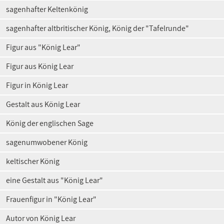
sagenhafter Keltenkönig
sagenhafter altbritischer König, König der "Tafelrunde"
Figur aus "König Lear"
Figur aus König Lear
Figur in König Lear
Gestalt aus König Lear
König der englischen Sage
sagenumwobener König
keltischer König
eine Gestalt aus "König Lear"
Frauenfigur in "König Lear"
Autor von König Lear