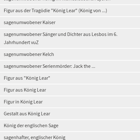
Figur aus der Tragödie "König Lear" (König von ...)
sagenumwobener Kaiser
sagenumwobener Sänger und Dichter aus Lesbos im 6.
Jahrhundert vuZ
sagenumwobener Kelch
sagenumwobener Serienmörder: Jack the ...
Figur aus "König Lear"
Figur aus König Lear
Figur in König Lear
Gestalt aus König Lear
König der englischen Sage
sagenhafter, englischer König