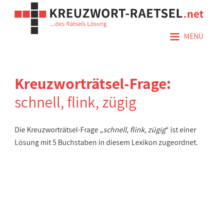
≡
MENÜ
Kreuzworträtsel-Frage:
schnell, flink, zügig
Die Kreuzworträtsel-Frage „
schnell, flink, zügig
“ ist einer
Lösung mit 5 Buchstaben in diesem Lexikon zugeordnet.