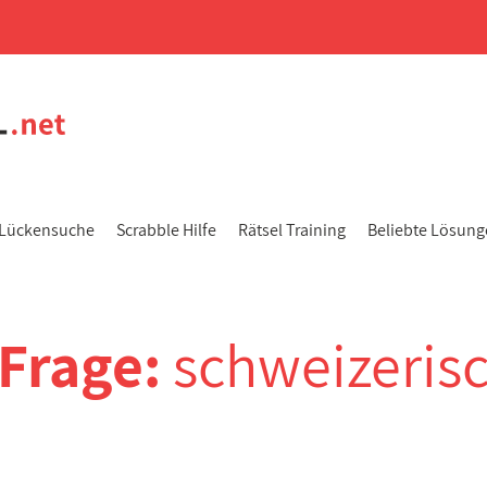
Lückensuche
Scrabble Hilfe
Rätsel Training
Beliebte Lösun
-Frage:
schweizerisc