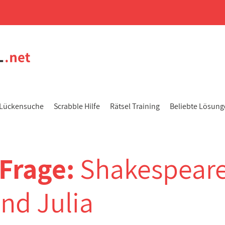
Lückensuche
Scrabble Hilfe
Rätsel Training
Beliebte Lösun
-Frage:
Shakespeare
nd Julia