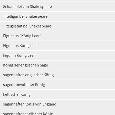
Schauspiel von Shakespeare
Titelfigur bei Shakespeare
Titelgestalt bei Shakespeare
Figur aus "König Lear"
Figur aus König Lear
Figur in König Lear
König der englischen Sage
sagenhafter, englischer König
sagenumwobener König
keltischer König
sagenhafter König von England
sagenhafter englischer König