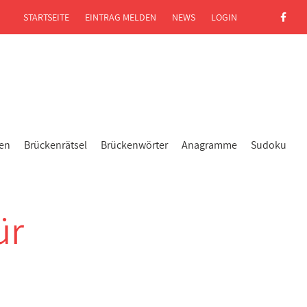
STARTSEITE
EINTRAG MELDEN
NEWS
LOGIN
gen
Brückenrätsel
Brückenwörter
Anagramme
Sudoku
ür