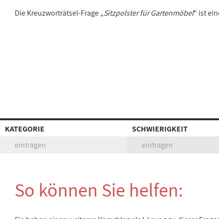
Die Kreuzworträtsel-Frage „
Sitzpolster für Gartenmöbel
“ ist e
KATEGORIE
SCHWIERIGKEIT
eintragen
eintragen
So können Sie helfen: