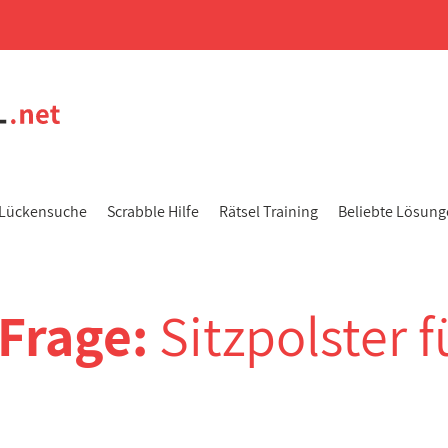
Lückensuche
Scrabble Hilfe
Rätsel Training
Beliebte Lösun
-Frage:
Sitzpolster f