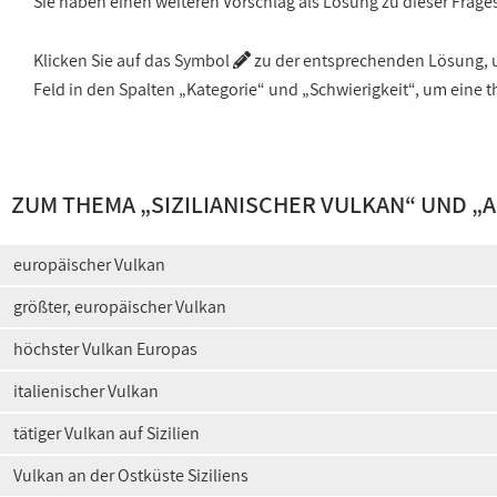
Sie haben einen weiteren Vorschlag als Lösung zu dieser Frage
Klicken Sie auf das Symbol
zu der entsprechenden Lösung, um
Feld in den Spalten „Kategorie“ und „Schwierigkeit“, um ein
ZUM THEMA „
SIZILIANISCHER VULKAN
“ UND „
A
europäischer Vulkan
größter, europäischer Vulkan
höchster Vulkan Europas
italienischer Vulkan
tätiger Vulkan auf Sizilien
Vulkan an der Ostküste Siziliens