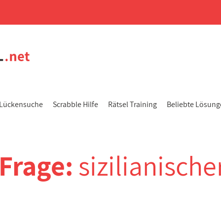
Lückensuche
Scrabble Hilfe
Rätsel Training
Beliebte Lösun
-Frage:
sizilianische