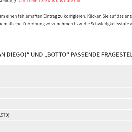
stellung?
Dann teilen Sie uns das bitte mit!
 einen fehlerhaften Eintrag zu korrigieren. Klicken Sie auf das e
e thematische Zuordnung vorzunehmen bzw. die Schwierigkeitsstufe
AN DIEGO)
“ UND „
BOTTO
“ PASSENDE FRAGESTE
1570)