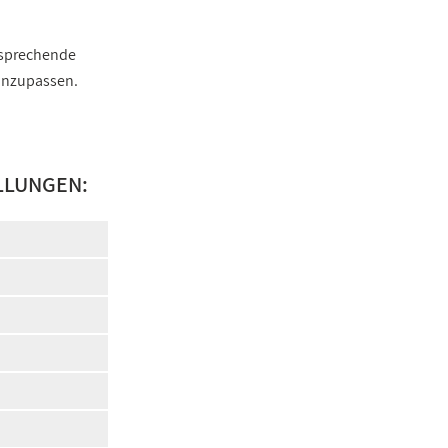
ntsprechende
 anzupassen.
LLUNGEN: