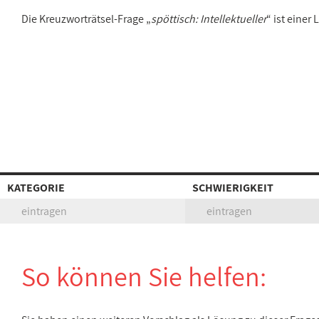
Die Kreuzworträtsel-Frage „
spöttisch: Intellektueller
“ ist eine
KATEGORIE
SCHWIERIGKEIT
eintragen
eintragen
So können Sie helfen: