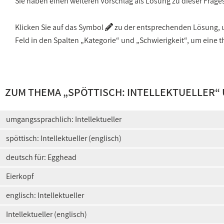
Sie haben einen weiteren Vorschlag als Lösung zu dieser Frage
Klicken Sie auf das Symbol
zu der entsprechenden Lösung, um
Feld in den Spalten „Kategorie“ und „Schwierigkeit“, um ein
ZUM THEMA „
SPÖTTISCH: INTELLEKTUELLER
“
umgangssprachlich: Intellektueller
spöttisch: Intellektueller (englisch)
deutsch für: Egghead
Eierkopf
englisch: Intellektueller
Intellektueller (englisch)