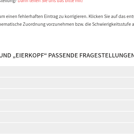
stellung?
Dann teilen Sie uns das bitte mit!
 einen fehlerhaften Eintrag zu korrigieren. Klicken Sie auf das e
e thematische Zuordnung vorzunehmen bzw. die Schwierigkeitsstufe
 UND „
EIERKOPF
“ PASSENDE FRAGESTELLUNGEN