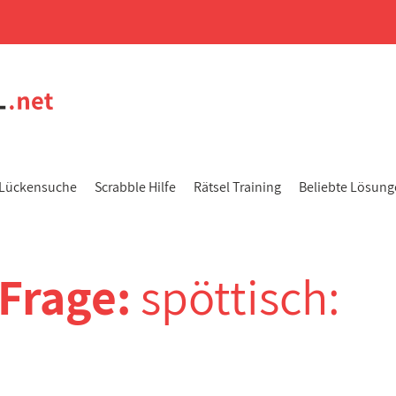
Lückensuche
Scrabble Hilfe
Rätsel Training
Beliebte Lösun
-Frage:
spöttisch: