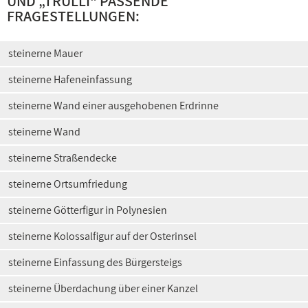
UND „
TRULLI
“ PASSENDE
FRAGESTELLUNGEN:
steinerne Mauer
steinerne Hafeneinfassung
steinerne Wand einer ausgehobenen Erdrinne
steinerne Wand
steinerne Straßendecke
steinerne Ortsumfriedung
steinerne Götterfigur in Polynesien
steinerne Kolossalfigur auf der Osterinsel
steinerne Einfassung des Bürgersteigs
steinerne Überdachung über einer Kanzel