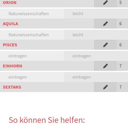
ORION
5
Naturwissenschaften
leicht
AQUILA
6
Naturwissenschaften
leicht
PISCES
6
eintragen
eintragen
EINHORN
7
eintragen
eintragen
SEXTANS
7
So können Sie helfen: