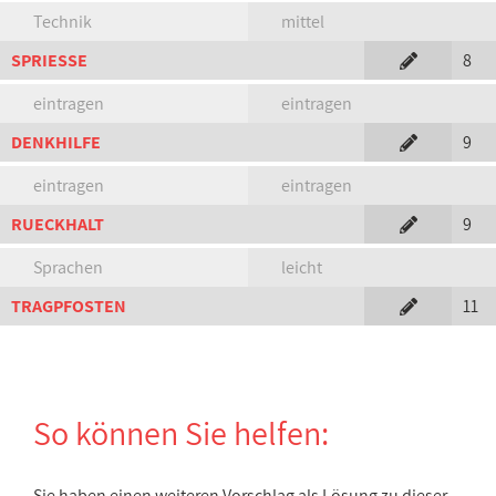
Technik
mittel
SPRIESSE
8
eintragen
eintragen
DENKHILFE
9
eintragen
eintragen
RUECKHALT
9
Sprachen
leicht
TRAGPFOSTEN
11
So können Sie helfen:
Sie haben einen weiteren Vorschlag als Lösung zu dieser