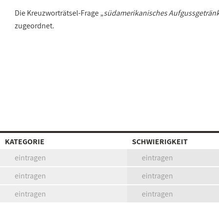
Die Kreuzworträtsel-Frage „
südamerikanisches Aufgussgeträn
zugeordnet.
KATEGORIE
SCHWIERIGKEIT
eintragen
eintragen
eintragen
eintragen
eintragen
eintragen