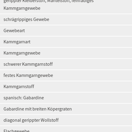
gerippter Kleiderstoff, Mantelstoff, feinfädiges
Kammgarngewebe
schrägrippiges Gewebe
Gewebeart
Kammgarnart
Kammgarngewebe
schwerer Kammgarnstoff
festes Kammgarngewebe
Kammgarnstoff
spanisch: Gabardine
Gabardine mit breiten Köpergraten
diagonal gerippter Wollstoff
Flachgewebe