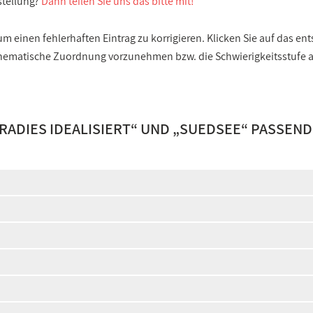
stellung?
Dann teilen Sie uns das bitte mit!
 einen fehlerhaften Eintrag zu korrigieren. Klicken Sie auf das e
e thematische Zuordnung vorzunehmen bzw. die Schwierigkeitsstufe
ARADIES IDEALISIERT
“ UND „
SUEDSEE
“ PASSEND