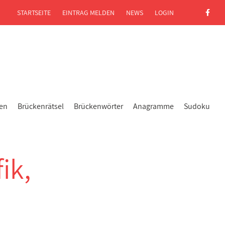
STARTSEITE
EINTRAG MELDEN
NEWS
LOGIN
gen
Brückenrätsel
Brückenwörter
Anagramme
Sudoku
fik,