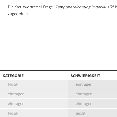
Die Kreuzworträtsel-Frage „
Tempobezeichnung in der Musik
“ 
zugeordnet.
KATEGORIE
SCHWIERIGKEIT
Musik
eintragen
eintragen
eintragen
eintragen
eintragen
Musik
leicht