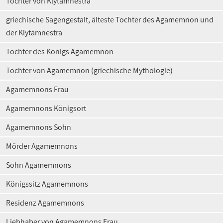
Tochter von Klytämnestra
griechische Sagengestalt, älteste Tochter des Agamemnon und
der Klytämnestra
Tochter des Königs Agamemnon
Tochter von Agamemnon (griechische Mythologie)
Agamemnons Frau
Agamemnons Königsort
Agamemnons Sohn
Mörder Agamemnons
Sohn Agamemnons
Königssitz Agamemnons
Residenz Agamemnons
Liebhaber von Agamemnons Frau