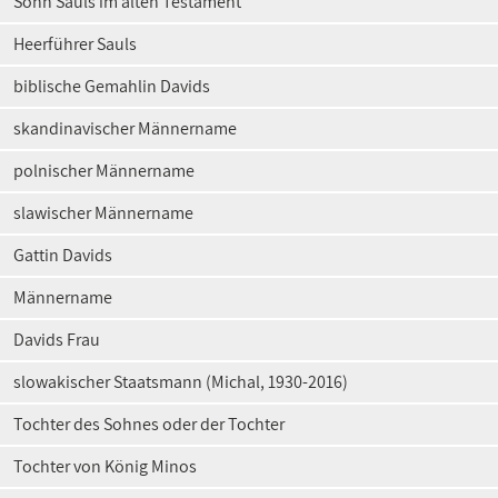
Sohn Sauls im alten Testament
Heerführer Sauls
biblische Gemahlin Davids
skandinavischer Männername
polnischer Männername
slawischer Männername
Gattin Davids
Männername
Davids Frau
slowakischer Staatsmann (Michal, 1930-2016)
Tochter des Sohnes oder der Tochter
Tochter von König Minos