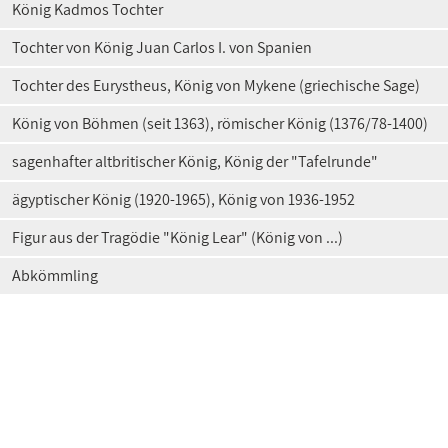
König Kadmos Tochter
Tochter von König Juan Carlos I. von Spanien
Tochter des Eurystheus, König von Mykene (griechische Sage)
König von Böhmen (seit 1363), römischer König (1376/78-1400)
sagenhafter altbritischer König, König der "Tafelrunde"
ägyptischer König (1920-1965), König von 1936-1952
Figur aus der Tragödie "König Lear" (König von ...)
Abkömmling