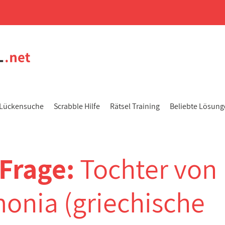
Lückensuche
Scrabble Hilfe
Rätsel Training
Beliebte Lösun
-Frage:
Tochter von
nia (griechische