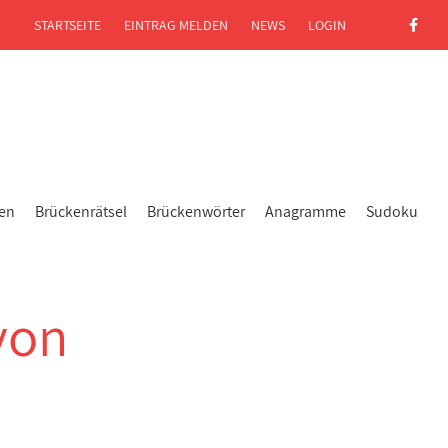
STARTSEITE
EINTRAG MELDEN
NEWS
LOGIN
gen
Brückenrätsel
Brückenwörter
Anagramme
Sudoku
von