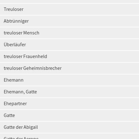
Treuloser
Abtrünniger
treuloser Mensch
Überläufer
treuloser Frauenheld
treuloser Geheimnisbrecher
Ehemann
Ehemann, Gatte
Ehepartner
Gatte
Gatte der Abigail
Gatte der Aerope