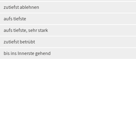
zutiefst ablehnen
aufs tiefste
aufs tiefste, sehr stark
zutiefst betrübt
bis ins Innerste gehend