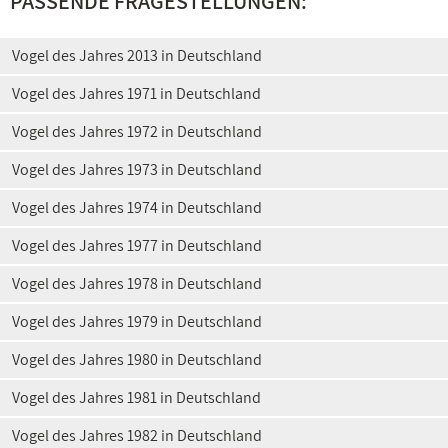
PASSENDE FRAGESTELLUNGEN:
Vogel des Jahres 2013 in Deutschland
Vogel des Jahres 1971 in Deutschland
Vogel des Jahres 1972 in Deutschland
Vogel des Jahres 1973 in Deutschland
Vogel des Jahres 1974 in Deutschland
Vogel des Jahres 1977 in Deutschland
Vogel des Jahres 1978 in Deutschland
Vogel des Jahres 1979 in Deutschland
Vogel des Jahres 1980 in Deutschland
Vogel des Jahres 1981 in Deutschland
Vogel des Jahres 1982 in Deutschland