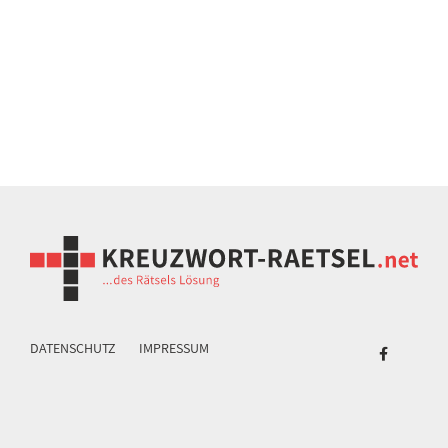
DATENSCHUTZ
IMPRESSUM