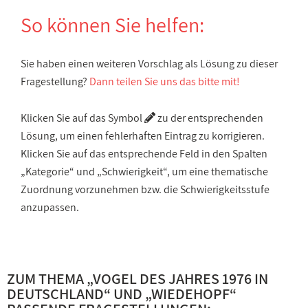
So können Sie helfen:
Sie haben einen weiteren Vorschlag als Lösung zu dieser
Fragestellung?
Dann teilen Sie uns das bitte mit!
Klicken Sie auf das Symbol
zu der entsprechenden
Lösung, um einen fehlerhaften Eintrag zu korrigieren.
Klicken Sie auf das entsprechende Feld in den Spalten
„Kategorie“ und „Schwierigkeit“, um eine thematische
Zuordnung vorzunehmen bzw. die Schwierigkeitsstufe
anzupassen.
ZUM THEMA „
VOGEL DES JAHRES 1976 IN
DEUTSCHLAND
“ UND „
WIEDEHOPF
“