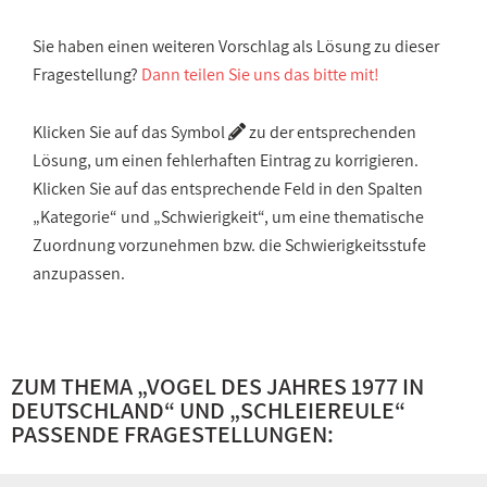
Sie haben einen weiteren Vorschlag als Lösung zu dieser
Fragestellung?
Dann teilen Sie uns das bitte mit!
Klicken Sie auf das Symbol
zu der entsprechenden
Lösung, um einen fehlerhaften Eintrag zu korrigieren.
Klicken Sie auf das entsprechende Feld in den Spalten
„Kategorie“ und „Schwierigkeit“, um eine thematische
Zuordnung vorzunehmen bzw. die Schwierigkeitsstufe
anzupassen.
ZUM THEMA „
VOGEL DES JAHRES 1977 IN
DEUTSCHLAND
“ UND „
SCHLEIEREULE
“
PASSENDE FRAGESTELLUNGEN: