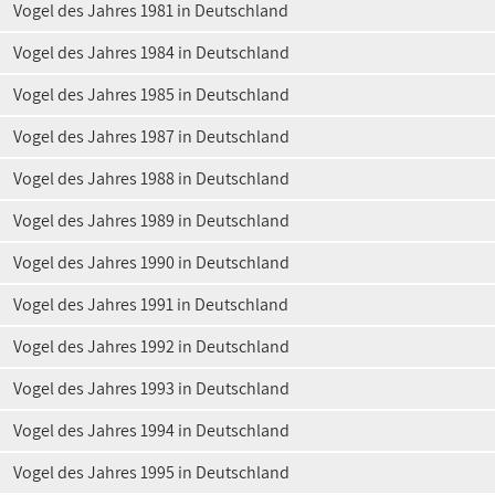
Vogel des Jahres 1981 in Deutschland
Vogel des Jahres 1984 in Deutschland
Vogel des Jahres 1985 in Deutschland
Vogel des Jahres 1987 in Deutschland
Vogel des Jahres 1988 in Deutschland
Vogel des Jahres 1989 in Deutschland
Vogel des Jahres 1990 in Deutschland
Vogel des Jahres 1991 in Deutschland
Vogel des Jahres 1992 in Deutschland
Vogel des Jahres 1993 in Deutschland
Vogel des Jahres 1994 in Deutschland
Vogel des Jahres 1995 in Deutschland