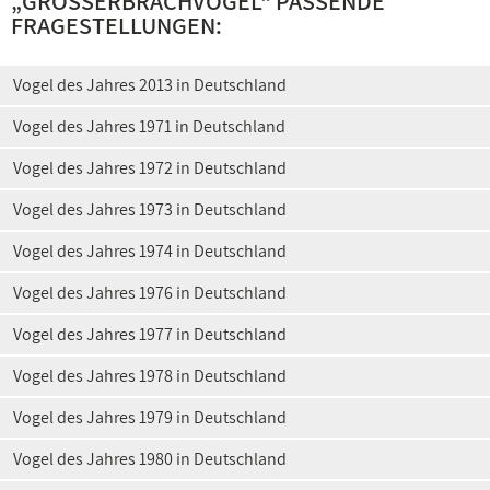
„
GROSSERBRACHVOGEL
“ PASSENDE
FRAGESTELLUNGEN:
Vogel des Jahres 2013 in Deutschland
Vogel des Jahres 1971 in Deutschland
Vogel des Jahres 1972 in Deutschland
Vogel des Jahres 1973 in Deutschland
Vogel des Jahres 1974 in Deutschland
Vogel des Jahres 1976 in Deutschland
Vogel des Jahres 1977 in Deutschland
Vogel des Jahres 1978 in Deutschland
Vogel des Jahres 1979 in Deutschland
Vogel des Jahres 1980 in Deutschland