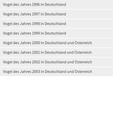
Vogel des Jahres 1996 in Deutschland
Vogel des Jahres 1997 in Deutschland
Vogel des Jahres 1998 in Deutschland
Vogel des Jahres 1999 in Deutschland
Vogel des Jahres 2000 in Deutschland und Österreich
Vogel des Jahres 2001 in Deutschland und Österreich
Vogel des Jahres 2002 in Deutschland und Österreich
Vogel des Jahres 2003 in Deutschland und Österreich