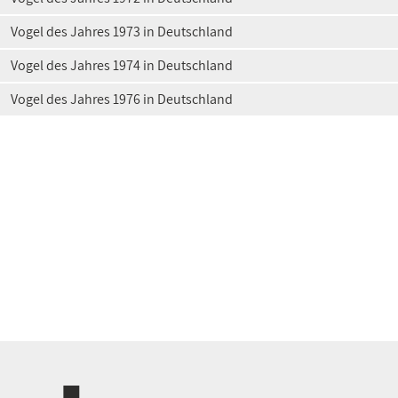
Vogel des Jahres 1973 in Deutschland
Vogel des Jahres 1974 in Deutschland
Vogel des Jahres 1976 in Deutschland