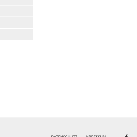
DATENSCHUTZ
IMPRESSUM