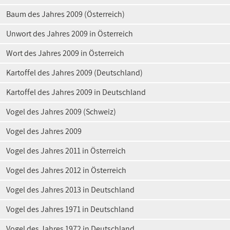
Baum des Jahres 2009 (Österreich)
Unwort des Jahres 2009 in Österreich
Wort des Jahres 2009 in Österreich
Kartoffel des Jahres 2009 (Deutschland)
Kartoffel des Jahres 2009 in Deutschland
Vogel des Jahres 2009 (Schweiz)
Vogel des Jahres 2009
Vogel des Jahres 2011 in Österreich
Vogel des Jahres 2012 in Österreich
Vogel des Jahres 2013 in Deutschland
Vogel des Jahres 1971 in Deutschland
Vogel des Jahres 1972 in Deutschland