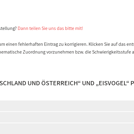
stellung?
Dann teilen Sie uns das bitte mit!
 einen fehlerhaften Eintrag zu korrigieren. Klicken Sie auf das e
e thematische Zuordnung vorzunehmen bzw. die Schwierigkeitsstufe
UTSCHLAND UND ÖSTERREICH
“ UND „
EISVOGEL
“ 