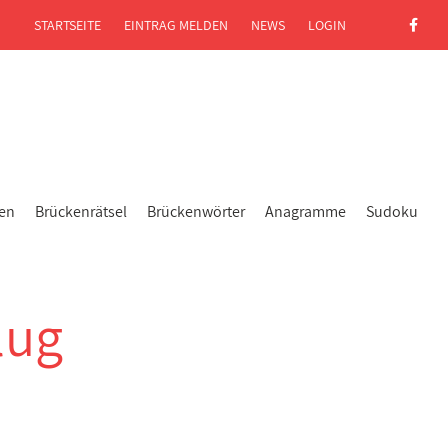
STARTSEITE
EINTRAG MELDEN
NEWS
LOGIN
gen
Brückenrätsel
Brückenwörter
Anagramme
Sudoku
lug