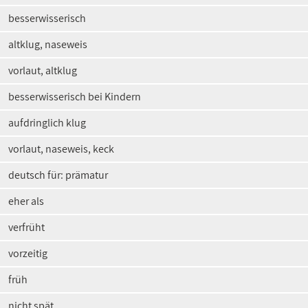
besserwisserisch
altklug, naseweis
vorlaut, altklug
besserwisserisch bei Kindern
aufdringlich klug
vorlaut, naseweis, keck
deutsch für: prämatur
eher als
verfrüht
vorzeitig
früh
nicht spät