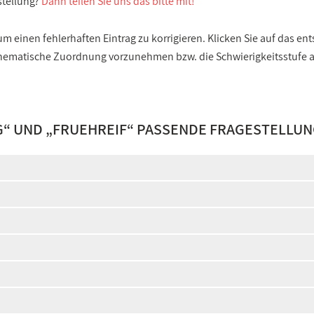
stellung?
Dann teilen Sie uns das bitte mit!
 einen fehlerhaften Eintrag zu korrigieren. Klicken Sie auf das e
e thematische Zuordnung vorzunehmen bzw. die Schwierigkeitsstufe
G
“ UND „
FRUEHREIF
“ PASSENDE FRAGESTELLUN