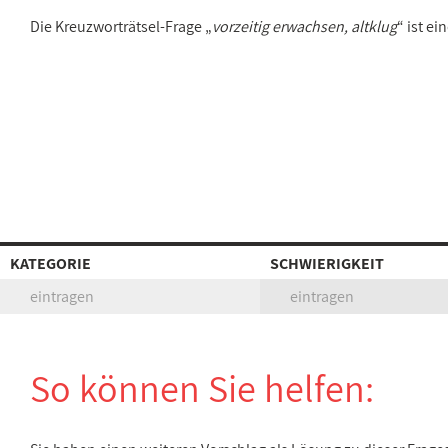
Die Kreuzworträtsel-Frage „
vorzeitig erwachsen, altklug
“ ist e
KATEGORIE
SCHWIERIGKEIT
eintragen
eintragen
So können Sie helfen: