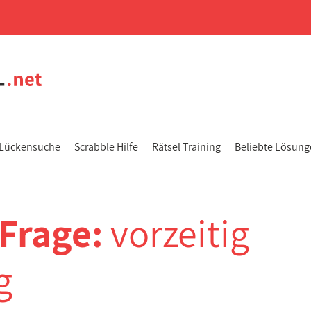
Lückensuche
Scrabble Hilfe
Rätsel Training
Beliebte Lösun
-Frage:
vorzeitig
g