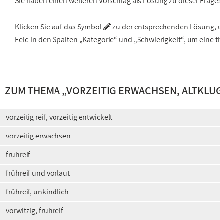
Sie haben einen weiteren Vorschlag als Lösung zu dieser Frage
Klicken Sie auf das Symbol
zu der entsprechenden Lösung, um
Feld in den Spalten „Kategorie“ und „Schwierigkeit“, um ein
ZUM THEMA „
VORZEITIG ERWACHSEN, ALTKLU
vorzeitig reif, vorzeitig entwickelt
vorzeitig erwachsen
frühreif
frühreif und vorlaut
frühreif, unkindlich
vorwitzig, frühreif