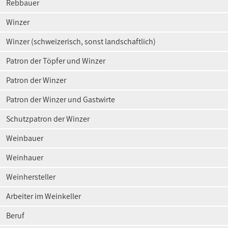
Rebbauer
Winzer
Winzer (schweizerisch, sonst landschaftlich)
Patron der Töpfer und Winzer
Patron der Winzer
Patron der Winzer und Gastwirte
Schutzpatron der Winzer
Weinbauer
Weinhauer
Weinhersteller
Arbeiter im Weinkeller
Beruf