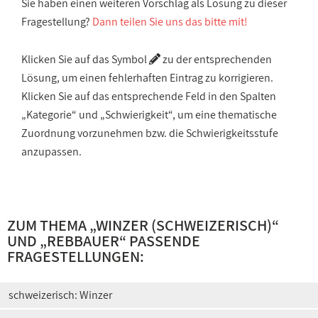
Sie haben einen weiteren Vorschlag als Lösung zu dieser
Fragestellung?
Dann teilen Sie uns das bitte mit!
Klicken Sie auf das Symbol
zu der entsprechenden
Lösung, um einen fehlerhaften Eintrag zu korrigieren.
Klicken Sie auf das entsprechende Feld in den Spalten
„Kategorie“ und „Schwierigkeit“, um eine thematische
Zuordnung vorzunehmen bzw. die Schwierigkeitsstufe
anzupassen.
ZUM THEMA „
WINZER (SCHWEIZERISCH)
“
UND „
REBBAUER
“ PASSENDE
FRAGESTELLUNGEN:
schweizerisch: Winzer