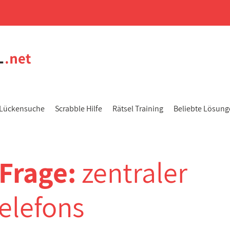
Lückensuche
Scrabble Hilfe
Rätsel Training
Beliebte Lösun
-Frage:
zentraler
elefons