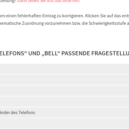
stellung?
Dann teilen Sie uns das bitte mit!
 einen fehlerhaften Eintrag zu korrigieren. Klicken Sie auf das e
e thematische Zuordnung vorzunehmen bzw. die Schwierigkeitsstufe
TELEFONS
“ UND „
BELL
“ PASSENDE FRAGESTELL
finder des Telefons