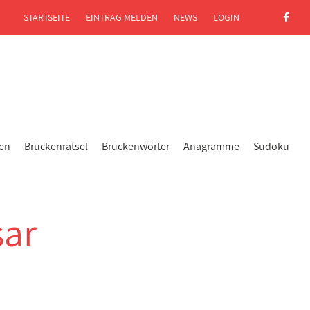
STARTSEITE
EINTRAG MELDEN
NEWS
LOGIN
gen
Brückenrätsel
Brückenwörter
Anagramme
Sudoku
sar