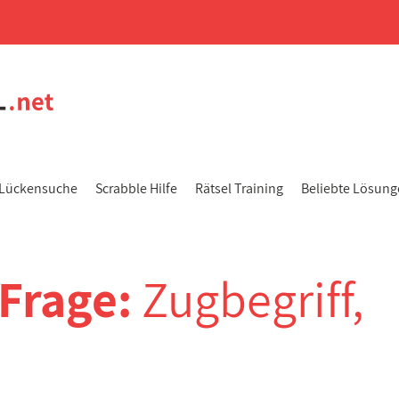
Lückensuche
Scrabble Hilfe
Rätsel Training
Beliebte Lösun
-Frage:
Zugbegriff,