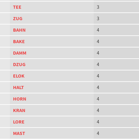
TEE
3
ZUG
3
BAHN
4
BAKE
4
DAMM
4
DZUG
4
ELOK
4
HALT
4
HORN
4
KRAN
4
LORE
4
MAST
4