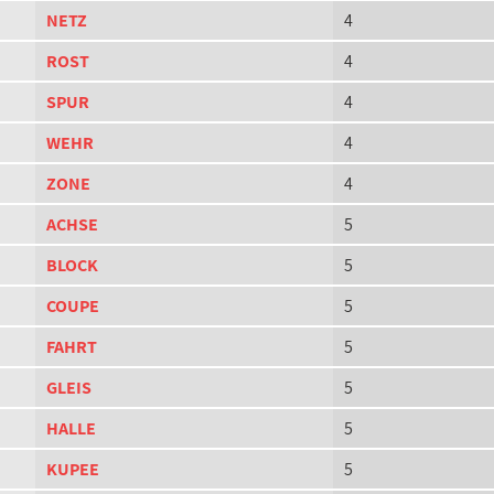
NETZ
4
ROST
4
SPUR
4
WEHR
4
ZONE
4
ACHSE
5
BLOCK
5
COUPE
5
FAHRT
5
GLEIS
5
HALLE
5
KUPEE
5