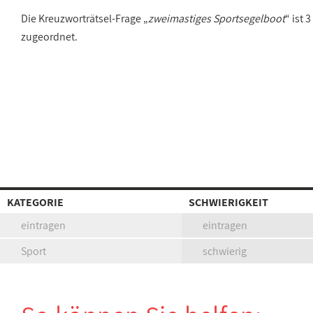
Die Kreuzworträtsel-Frage „
zweimastiges Sportsegelboot
“ ist
zugeordnet.
KATEGORIE
SCHWIERIGKEIT
eintragen
eintragen
Sport
schwierig