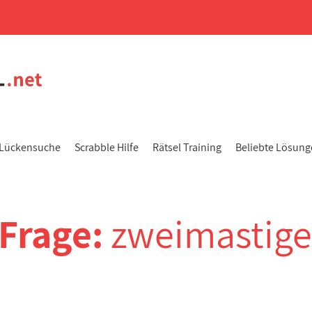
Lückensuche
Scrabble Hilfe
Rätsel Training
Beliebte Lösun
-Frage:
zweimastige