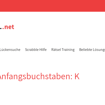
Lückensuche
Scrabble Hilfe
Rätsel Training
Beliebte Lösun
Anfangsbuchstaben: K