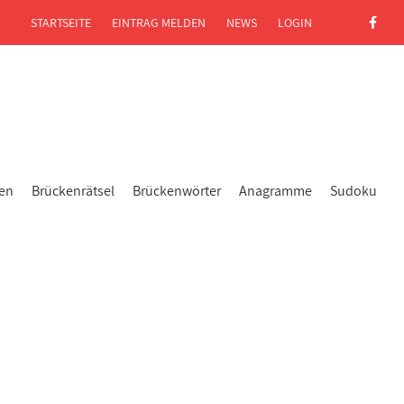
STARTSEITE
EINTRAG MELDEN
NEWS
LOGIN
gen
Brückenrätsel
Brückenwörter
Anagramme
Sudoku