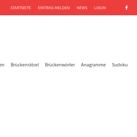
STARTSEITE
EINTRAG MELDEN
NEWS
LOGIN
gen
Brückenrätsel
Brückenwörter
Anagramme
Sudoku