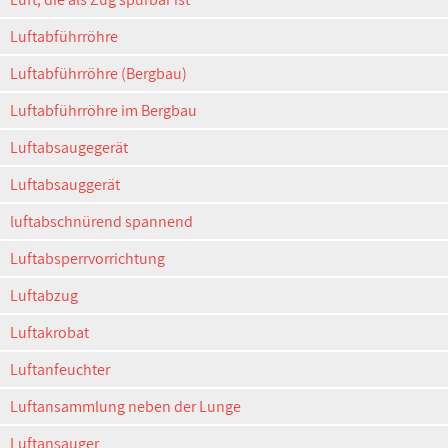
Luftabführröhre
Luftabführröhre (Bergbau)
Luftabführröhre im Bergbau
Luftabsaugegerät
Luftabsauggerät
luftabschnürend spannend
Luftabsperrvorrichtung
Luftabzug
Luftakrobat
Luftanfeuchter
Luftansammlung neben der Lunge
Luftansauger