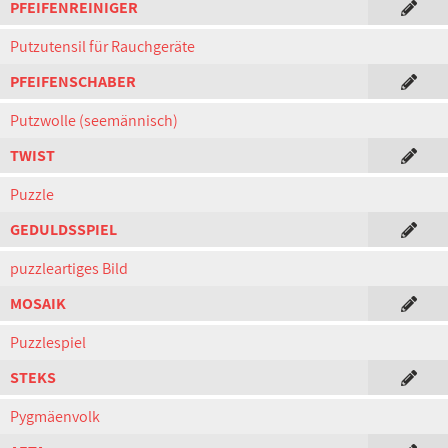
PFEIFENREINIGER
Putzutensil für Rauchgeräte
PFEIFENSCHABER
Putzwolle (seemännisch)
TWIST
Puzzle
GEDULDSSPIEL
puzzleartiges Bild
MOSAIK
Puzzlespiel
STEKS
Pygmäenvolk