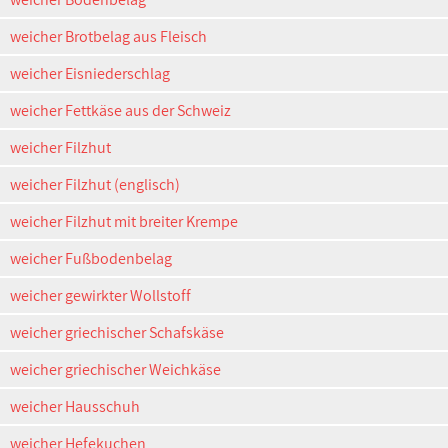
weicher Brotbelag aus Fleisch
weicher Eisniederschlag
weicher Fettkäse aus der Schweiz
weicher Filzhut
weicher Filzhut (englisch)
weicher Filzhut mit breiter Krempe
weicher Fußbodenbelag
weicher gewirkter Wollstoff
weicher griechischer Schafskäse
weicher griechischer Weichkäse
weicher Hausschuh
weicher Hefekuchen