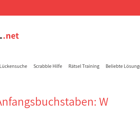
Lückensuche
Scrabble Hilfe
Rätsel Training
Beliebte Lösun
Anfangsbuchstaben: W