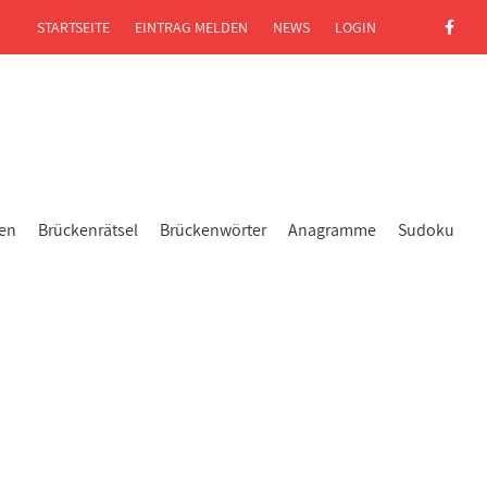
STARTSEITE
EINTRAG MELDEN
NEWS
LOGIN
gen
Brückenrätsel
Brückenwörter
Anagramme
Sudoku